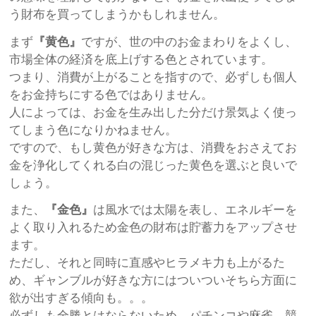
う財布を買ってしまうかもしれません。
まず
『黄色』
ですが、世の中のお金まわりをよくし、
市場全体の経済を底上げする色とされています。
つまり、消費が上がることを指すので、必ずしも個人
をお金持ちにする色ではありません。
人によっては、お金を生み出した分だけ景気よく使っ
てしまう色になりかねません。
ですので、もし黄色が好きな方は、消費をおさえてお
金を浄化してくれる白の混じった黄色を選ぶと良いで
しょう。
また、
『金色』
は風水では太陽を表し、エネルギーを
よく取り入れるため金色の財布は貯蓄力をアップさせ
ます。
ただし、それと同時に直感やヒラメキ力も上がるた
め、ギャンブルが好きな方にはついついそちら方面に
欲が出すぎる傾向も。。。
必ずしも全勝とはならないため、パチンコや麻雀、競