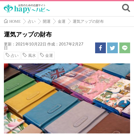
HOME
占い
開運
金運
運気アップの財布
運気アップの財布
更新：2021年10月22日
作成：2017年2月27
日
占い
風水
金運