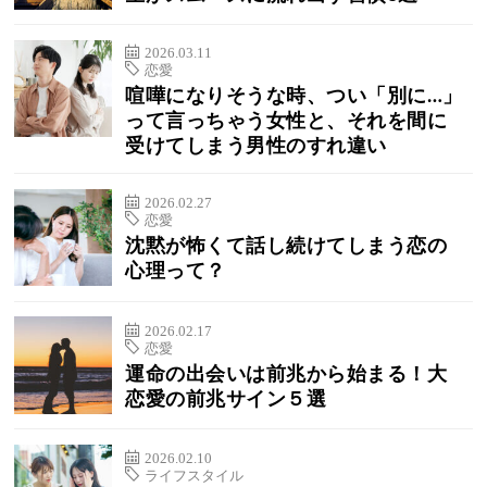
2026.03.11
恋愛
喧嘩になりそうな時、つい「別に…」
って言っちゃう女性と、それを間に
受けてしまう男性のすれ違い
2026.02.27
恋愛
沈黙が怖くて話し続けてしまう恋の
心理って？
2026.02.17
恋愛
運命の出会いは前兆から始まる！大
恋愛の前兆サイン５選
2026.02.10
ライフスタイル