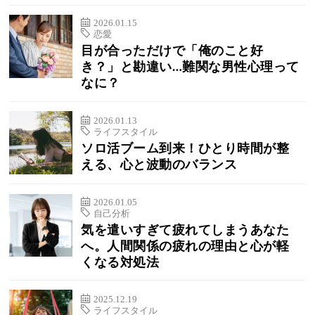
2026.01.15
恋愛
目が合っただけで「俺のこと好
き？」と勘違い…難関な男性心理って
なに？
2026.01.13
ライフスタイル
ソロ活ブーム到来！ひとり時間が整
える、心と波動のバランス
2026.01.05
自己分析
気を遣いすぎて疲れてしまうあなた
へ。人間関係の疲れの理由と心が軽
くなる対処法
2025.12.19
ライフスタイル