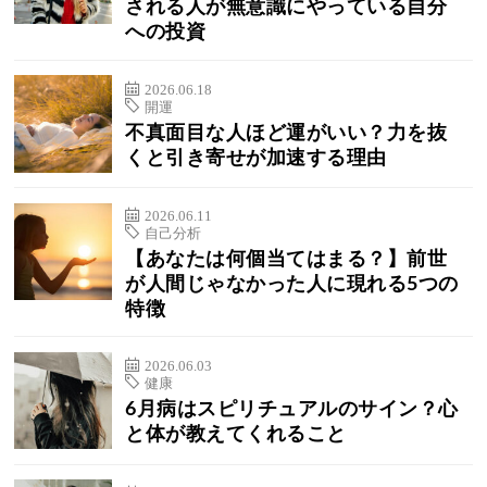
される人が無意識にやっている自分
への投資
2026.06.18
開運
不真面目な人ほど運がいい？力を抜
くと引き寄せが加速する理由
2026.06.11
自己分析
【あなたは何個当てはまる？】前世
が人間じゃなかった人に現れる5つの
特徴
2026.06.03
健康
6月病はスピリチュアルのサイン？心
と体が教えてくれること