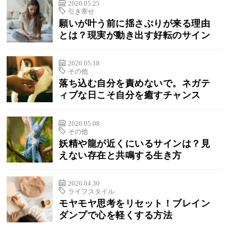
2026.05.25
引き寄せ
願いが叶う前に揺さぶりが来る理由
とは？現実が動き出す好転のサイン
2026.05.18
その他
落ち込む自分を責めないで。ネガテ
ィブな日こそ自分を癒すチャンス
2026.05.08
その他
妖精や龍が近くにいるサインは？見
えない存在と共鳴する生き方
2026.04.30
ライフスタイル
モヤモヤ思考をリセット！ブレイン
ダンプで心を軽くする方法