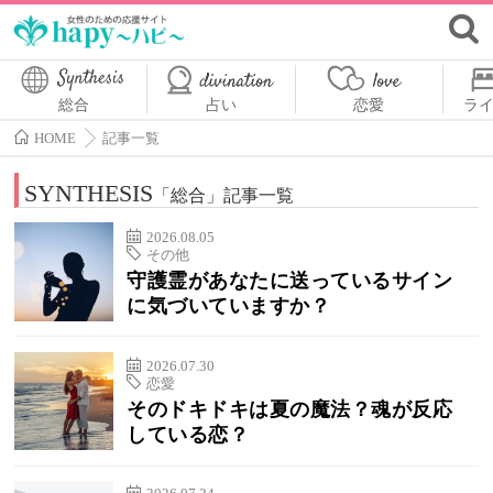
総合
占い
恋愛
ラ
HOME
記事一覧
SYNTHESIS
「総合」記事一覧
2026.08.05
その他
守護霊があなたに送っているサイン
に気づいていますか？
2026.07.30
恋愛
そのドキドキは夏の魔法？魂が反応
している恋？
2026.07.24