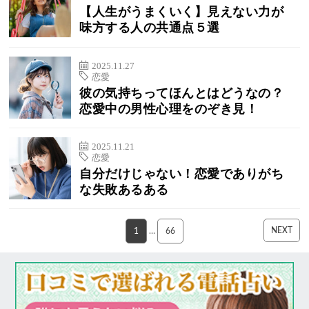
【人生がうまくいく】見えない力が
味方する人の共通点５選
2025.11.27
恋愛
彼の気持ちってほんとはどうなの？
恋愛中の男性心理をのぞき見！
2025.11.21
恋愛
自分だけじゃない！恋愛でありがち
な失敗あるある
NEXT
1
…
66