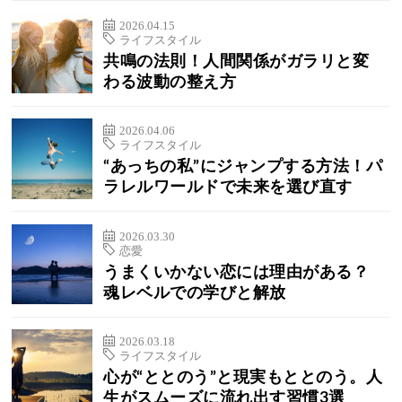
2026.04.15
ライフスタイル
共鳴の法則！人間関係がガラリと変
わる波動の整え方
2026.04.06
ライフスタイル
“あっちの私”にジャンプする方法！パ
ラレルワールドで未来を選び直す
2026.03.30
恋愛
うまくいかない恋には理由がある？
魂レベルでの学びと解放
2026.03.18
ライフスタイル
心が“ととのう”と現実もととのう。人
生がスムーズに流れ出す習慣3選