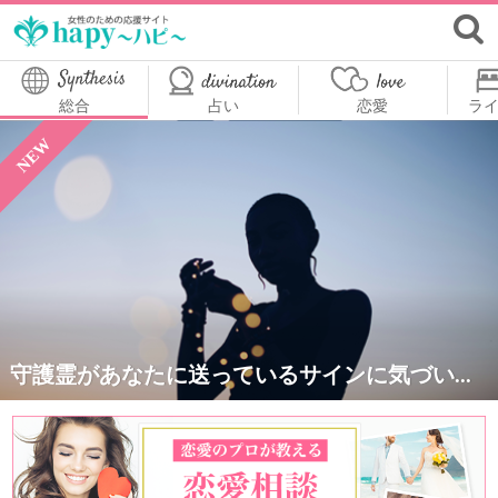
総合
占い
恋愛
ラ
NEW
守護霊があなたに送っているサインに気づい...