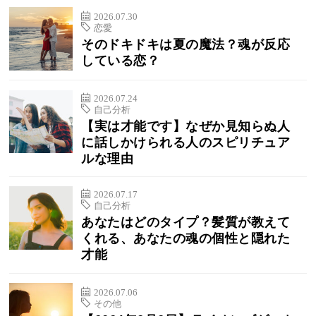
2026.07.30
恋愛
そのドキドキは夏の魔法？魂が反応
している恋？
2026.07.24
自己分析
【実は才能です】なぜか見知らぬ人
に話しかけられる人のスピリチュア
ルな理由
2026.07.17
自己分析
あなたはどのタイプ？髪質が教えて
くれる、あなたの魂の個性と隠れた
才能
2026.07.06
その他