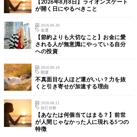
【2026年8月8日】ライオンズゲート
が開く日にやるべきこと
2026.06.30
金運
【節約よりも大切なこと】お金に愛
される人が無意識にやっている自分
への投資
2026.06.18
開運
不真面目な人ほど運がいい？力を抜
くと引き寄せが加速する理由
2026.06.11
自己分析
【あなたは何個当てはまる？】前世
が人間じゃなかった人に現れる5つの
特徴