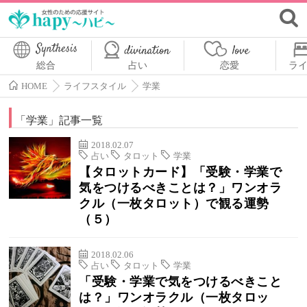
総合
占い
恋愛
ラ
HOME
ライフスタイル
学業
「
学業
」記事一覧
2018.02.07
占い
タロット
学業
【タロットカード】「受験・学業で
気をつけるべきことは？」ワンオラ
クル（一枚タロット）で観る運勢
（５）
2018.02.06
占い
タロット
学業
「受験・学業で気をつけるべきこと
は？」ワンオラクル（一枚タロッ