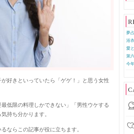
R
夢占
浴衣
愛
第
今年
子が好きといっていたら「ゲゲ！」と思う女性
C
要最低限の料理しかできない」「男性ウケする
る気持ち分かります。
いるならこの記事が役に立ちます。