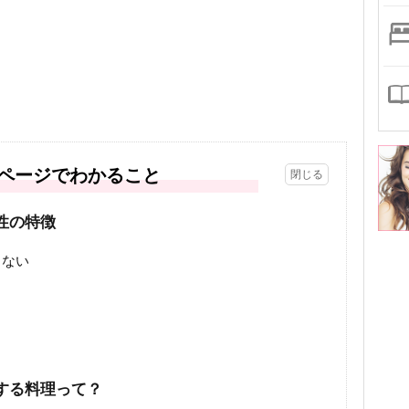
。
ページでわかること
性の特徴
きない
する料理って？