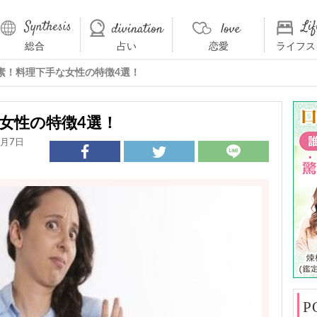
総合
占い
恋愛
ライフス
素！料理下手な女性の特徴4選！
女性の特徴4選！
4月7日
P