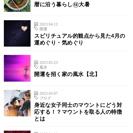
暦に沿う暮らし⑫大暑
2023.04.12
開運
スピリチュアル的観点から見た4月の
運めぐり・気めぐり
2023.03.23
風水
開運を招く家の風水【北】
2023.03.07
ブログ
身近な女子同士のマウントにどう対
応する！？マウントを取る人の特徴
とは