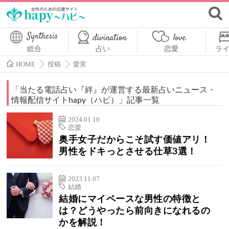
総合
占い
恋愛
ラ
HOME
投稿
愛実
「
当たる電話占い『絆』が運営する最新占いニュース・
情報配信サイトhapy（ハピ）
」記事一覧
2024.01.10
恋愛
奥手女子だからこそ試す価値アリ！
男性をドキっとさせる仕草3選！
2023.11.07
結婚
結婚にマイペースな男性の特徴と
は？どうやったら前向きになれるの
かを解説！