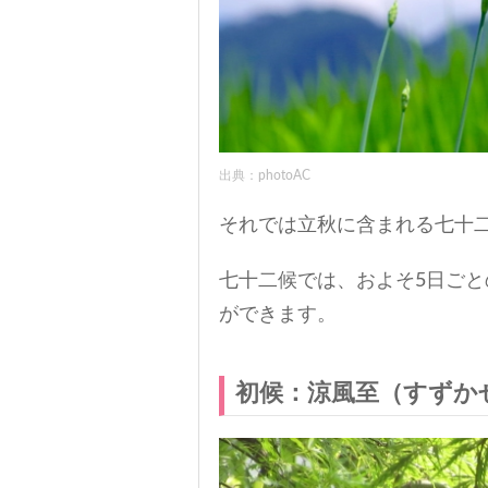
出典：photoAC
それでは立秋に含まれる七十
七十二候では、およそ5日ご
ができます。
初候：涼風至（すずか