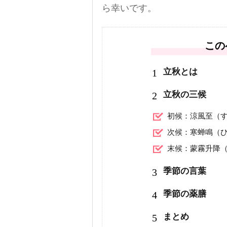
ら幸いです。
この
1
立秋とは
2
立秋の三候
初候：涼風至（
次候：寒蝉鳴（
末候：蒙霧升降
3
季節の言葉
4
季節の薬膳
5
まとめ