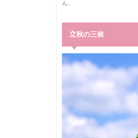
ん。
立秋の三候