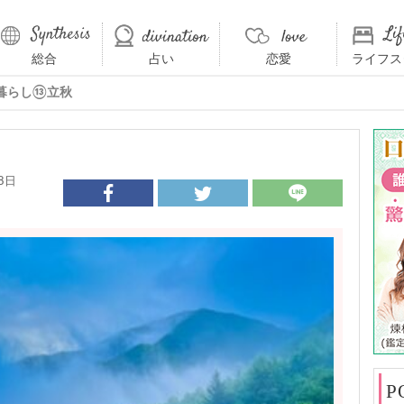
総合
占い
恋愛
ライフス
暮らし⑬立秋
8日
P