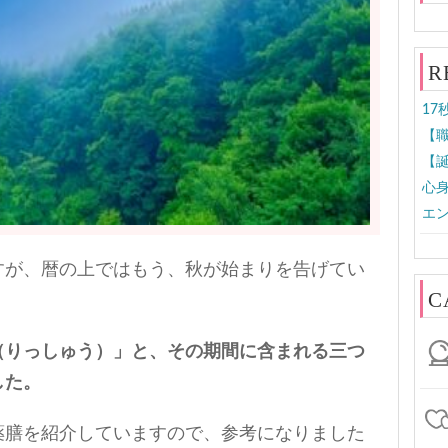
R
17
【職
【誕
心身
エン
すが、暦の上ではもう、秋が始まりを告げてい
C
（りっしゅう）」と、その期間に含まれる三つ
した。
薬膳を紹介していますので、参考になりました