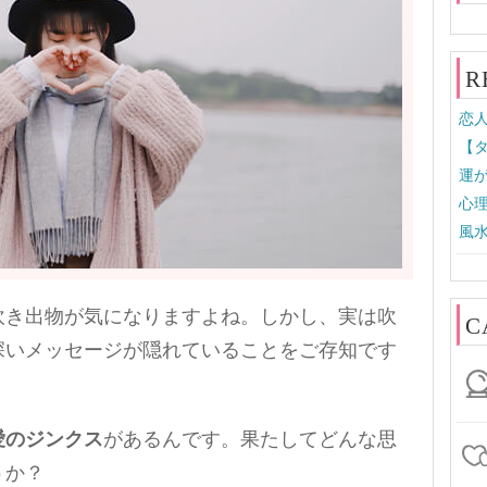
R
恋
【タ
運が
心
風
吹き出物が気になりますよね。しかし、実は吹
C
深いメッセージが隠れていることをご存知です
愛のジンクス
があるんです。果たしてどんな思
うか？