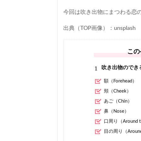
今回は吹き出物にまつわる恋
出典（TOP画像）：unsplash
この
1
吹き出物のでき
額（Forehead）
頬（Cheek）
あご（Chin）
鼻（Nose）
口周り（Around t
目の周り（Around 