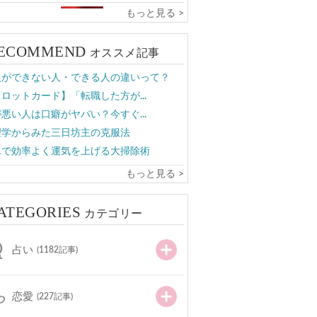
もっと見る >
ECOMMEND
オススメ記事
人ができない人・できる人の違いって？
ロットカード】「転職した方が...
悪い人は口癖がヤバい？今すぐ...
理学からみた三日坊主の克服法
水で効率よく運気を上げる大掃除術
もっと見る >
ATEGORIES
カテゴリー
占い
(1182記事)
恋愛
(227記事)