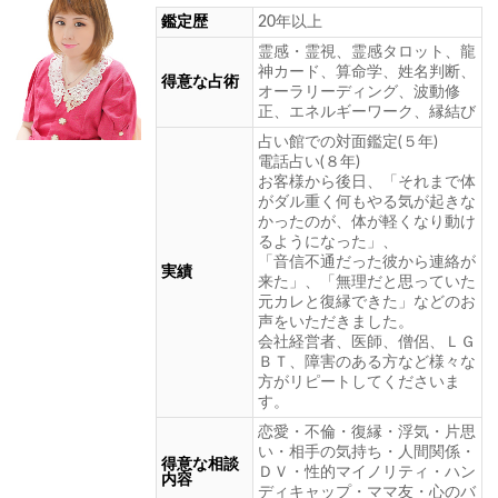
鑑定歴
20年以上
霊感・霊視、霊感タロット、龍
神カード、算命学、姓名判断、
得意な占術
オーラリーディング、波動修
正、エネルギーワーク、縁結び
占い館での対面鑑定(５年)
電話占い(８年)
お客様から後日、「それまで体
がダル重く何もやる気が起きな
かったのが、体が軽くなり動け
るようになった」、
「音信不通だった彼から連絡が
実績
来た」、「無理だと思っていた
元カレと復縁できた」などのお
声をいただきました。
会社経営者、医師、僧侶、ＬＧ
ＢＴ、障害のある方など様々な
方がリピートしてくださいま
す。
恋愛・不倫・復縁・浮気・片思
い・相手の気持ち・人間関係・
得意な相談
ＤＶ・性的マイノリティ・ハン
内容
ディキャップ・ママ友・心のバ