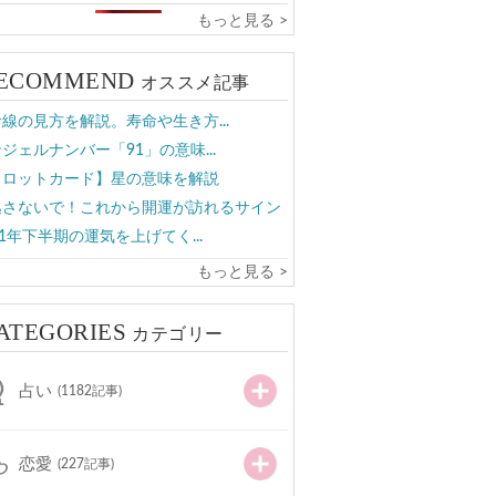
もっと見る >
ECOMMEND
オススメ記事
線の見方を解説。寿命や生き方...
ジェルナンバー「91」の意味...
タロットカード】星の意味を解説
逃さないで！これから開運が訪れるサイン
21年下半期の運気を上げてく...
もっと見る >
ATEGORIES
カテゴリー
占い
(1182記事)
恋愛
(227記事)