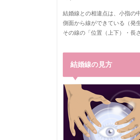
結婚線との相違点は、小指の
側面から線ができている（発
その線の「位置（上下）・長
結婚線の見方