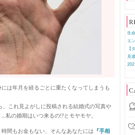
R
生命
エン
【
見
20
身には年月を経るごとに重たくなってしまうも
C
いたら、これ見よがしに投稿される結婚式の写真や
…私の婚期はいつ来るの!?とモヤモヤ。
、時間もお金もない、そんなあなたには
『手相