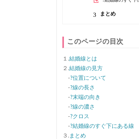
?結婚線のすぐ下
3
まとめ
このページの目次
１.
結婚線とは
２.
結婚線の見方
-
?位置について
-
?線の長さ
-
?末端の向き
-
?線の濃さ
-
?クロス
-
?結婚線のすぐ下にある線
３.
まとめ