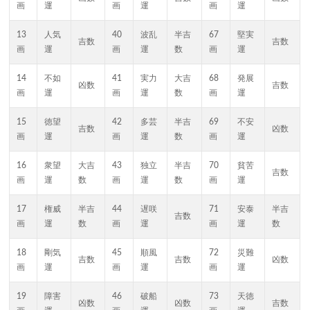
画
運
画
運
画
運
13
人気
40
波乱
半吉
67
堅実
吉数
吉数
画
運
画
運
数
画
運
14
不如
41
実力
大吉
68
発展
凶数
吉数
画
運
画
運
数
画
運
15
徳望
42
多芸
半吉
69
不安
吉数
凶数
画
運
画
運
数
画
運
16
衆望
大吉
43
独立
半吉
70
貧苦
吉数
画
運
数
画
運
数
画
運
17
権威
半吉
44
遅咲
71
安泰
半吉
吉数
画
運
数
画
運
画
運
数
18
剛気
45
順風
72
災難
吉数
吉数
凶数
画
運
画
運
画
運
19
障害
46
破船
73
天徳
凶数
凶数
吉数