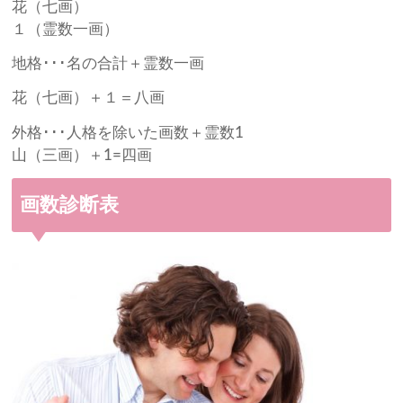
花（七画）
１（霊数一画）
地格･･･名の合計＋霊数一画
花（七画）＋１＝八画
外格･･･人格を除いた画数＋霊数1
山（三画）＋1=四画
画数診断表