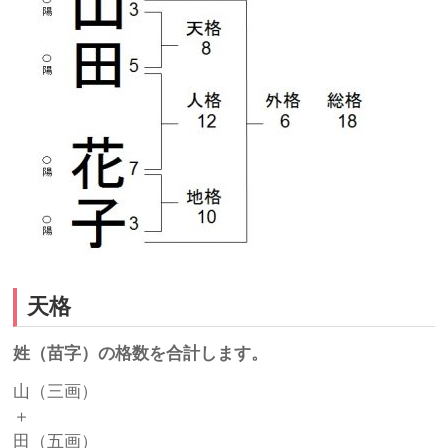
天格
姓（苗字）の格数を合計します。
山（三画）
＋
田（五画）