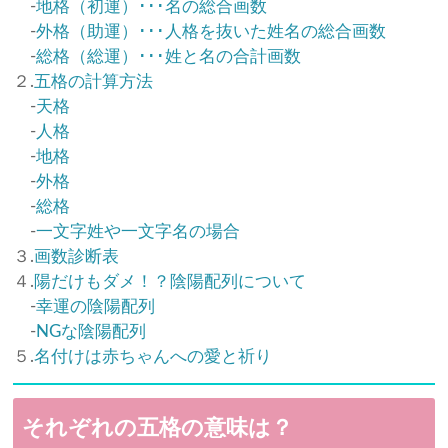
-
地格（初運）･･･名の総合画数
-
外格（助運）･･･人格を抜いた姓名の総合画数
-
総格（総運）･･･姓と名の合計画数
２.
五格の計算方法
-
天格
-
人格
-
地格
-
外格
-
総格
-
一文字姓や一文字名の場合
３.
画数診断表
４.
陽だけもダメ！？陰陽配列について
-
幸運の陰陽配列
-
NGな陰陽配列
５.
名付けは赤ちゃんへの愛と祈り
それぞれの五格の意味は？