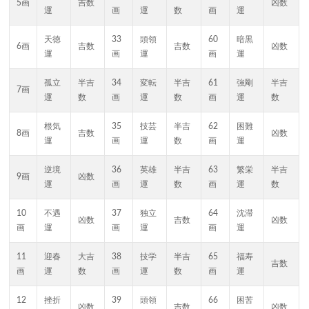
5画
吉数
凶数
運
画
運
数
画
運
天徳
33
頭領
60
暗黒
6画
吉数
吉数
凶数
運
画
運
画
運
孤立
半吉
34
変転
半吉
61
強剛
半吉
7画
運
数
画
運
数
画
運
数
根気
35
技芸
半吉
62
困難
8画
吉数
凶数
運
画
運
数
画
運
逆境
36
英雄
半吉
63
繁栄
半吉
9画
凶数
運
画
運
数
画
運
数
10
不遇
37
独立
64
沈滞
凶数
吉数
凶数
画
運
画
運
画
運
11
迎春
大吉
38
技学
半吉
65
福寿
吉数
画
運
数
画
運
数
画
運
12
挫折
39
頭領
66
困苦
凶数
吉数
凶数