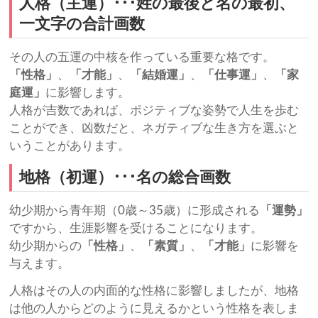
人格（主運）･･･姓の最後と名の最初、
一文字の合計画数
その人の五運の中核を作っている重要な格です。
「性格」
、
「才能」
、
「結婚運」
、
「仕事運」
、
「家
庭運」
に影響します。
人格が吉数であれば、ポジティブな姿勢で人生を歩む
ことができ、凶数だと、ネガティブな生き方を選ぶと
いうことがあります。
地格（初運）･･･名の総合画数
幼少期から青年期（0歳～35歳）に形成される
「運勢」
ですから、生涯影響を受けることになります。
幼少期からの
「性格」
、
「素質」
、
「才能」
に影響を
与えます。
人格はその人の内面的な性格に影響しましたが、地格
は他の人からどのように見えるかという性格を表しま