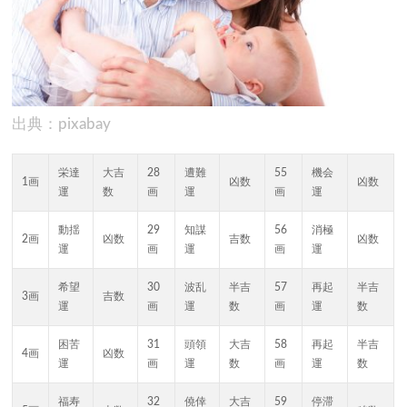
出典：pixabay
栄達
大吉
28
遭難
55
機会
1画
凶数
凶数
運
数
画
運
画
運
動揺
29
知謀
56
消極
2画
凶数
吉数
凶数
運
画
運
画
運
希望
30
波乱
半吉
57
再起
半吉
3画
吉数
運
画
運
数
画
運
数
困苦
31
頭領
大吉
58
再起
半吉
4画
凶数
運
画
運
数
画
運
数
福寿
32
僥倖
大吉
59
停滞