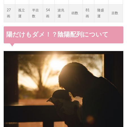
27
孤立
半吉
54
波兆
81
隆盛
凶数
吉数
画
運
数
画
運
画
運
陽だけもダメ！？陰陽配列について