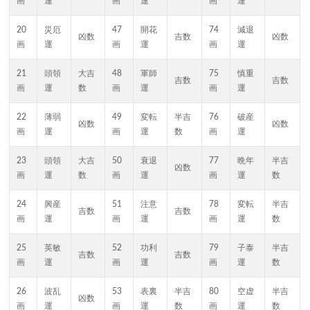
画
運
画
運
画
運
20
災厄
47
開花
74
減退
凶数
吉数
凶数
画
運
画
運
画
運
21
頭領
大吉
48
軍師
75
慎重
吉数
吉数
画
運
数
画
運
画
運
22
薄弱
49
変転
半吉
76
破産
凶数
凶数
画
運
画
運
数
画
運
23
頭領
大吉
50
衰退
77
晩年
半吉
凶数
画
運
数
画
運
画
運
数
24
興産
51
注意
78
変転
半吉
吉数
吉数
画
運
画
運
画
運
数
25
英敏
52
功利
79
子泰
半吉
吉数
吉数
画
運
画
運
画
運
数
26
波乱
53
表裏
半吉
80
空虚
半吉
凶数
画
運
画
運
数
画
運
数