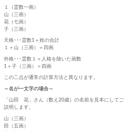
１（霊数一画）
山（三画）
花（七画）
子（三画）
天格･･･霊数1＋姓の合計
１＋山（三画）＝四画
外格･･･霊数１＋人格を除いた画数
1＋子（三画）＝四画
この二点が通常の計算方法と異なります。
～名が一文字の場合～
「山田 花」さん（数え20歳）の名前を見本にしてご
説明します。
山（三画）
田（五画）