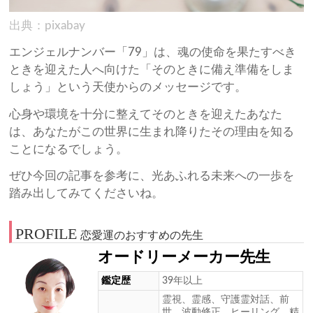
出典：pixabay
エンジェルナンバー「79」は、魂の使命を果たすべき
ときを迎えた人へ向けた「そのときに備え準備をしま
しょう」という天使からのメッセージです。
心身や環境を十分に整えてそのときを迎えたあなた
は、あなたがこの世界に生まれ降りたその理由を知る
ことになるでしょう。
ぜひ今回の記事を参考に、光あふれる未来への一歩を
踏み出してみてくださいね。
PROFILE
恋愛運のおすすめの先生
オードリーメーカー先生
鑑定歴
39年以上
霊視、霊感、守護霊対話、前
世、波動修正、ヒーリング、精