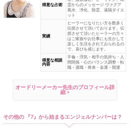
得意な占術
霊からのメッセージ ヴァグア
風水、浄化、除霊、遠隔ダイエ
ット
ヒーラーになりたい方を数多く
伝授させて頂いております。伝
授させて頂いたヒーラーの方々
実績
はご家族やお仕事にも生かして
楽しく生活をされておられるの
で、喜びを感じます。
不倫・浮気・相手の気持ち・人
得意な相談
間関係・心のバランス調整・転
内容
職・適職・将来・金運・開運
オードリーメーカー先生のプロフィール詳
細 >
その他の 『7』から始まるエンジェルナンバーは？