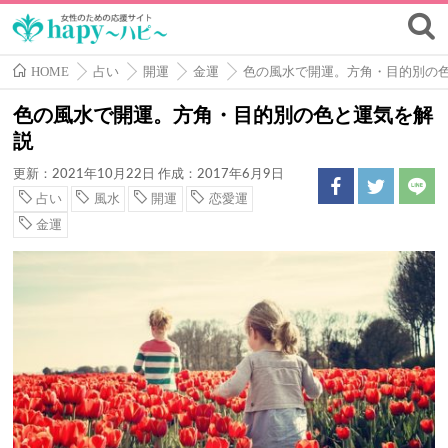
HOME
占い
開運
金運
色の風水で開運。方角・目的別の
色の風水で開運。方角・目的別の色と運気を解
説
更新：2021年10月22日
作成：2017年6月9日
占い
風水
開運
恋愛運
金運