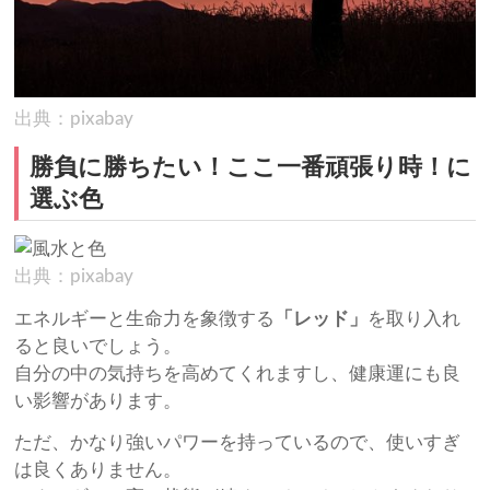
出典：pixabay
勝負に勝ちたい！ここ一番頑張り時！に
選ぶ色
出典：pixabay
エネルギーと生命力を象徴する
「レッド」
を取り入れ
ると良いでしょう。
自分の中の気持ちを高めてくれますし、健康運にも良
い影響があります。
ただ、かなり強いパワーを持っているので、使いすぎ
は良くありません。