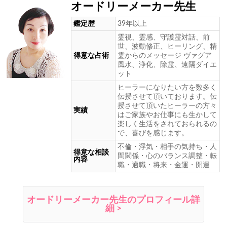
オードリーメーカー先生
鑑定歴
39年以上
霊視、霊感、守護霊対話、前
世、波動修正、ヒーリング、精
得意な占術
霊からのメッセージ ヴァグア
風水、浄化、除霊、遠隔ダイエ
ット
ヒーラーになりたい方を数多く
伝授させて頂いております。伝
授させて頂いたヒーラーの方々
実績
はご家族やお仕事にも生かして
楽しく生活をされておられるの
で、喜びを感じます。
不倫・浮気・相手の気持ち・人
得意な相談
間関係・心のバランス調整・転
内容
職・適職・将来・金運・開運
オードリーメーカー先生のプロフィール詳
細 >