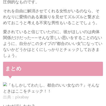
圧倒的なものです。
それを自由に解消させてくれる女性がいるのなら、そ
れなりに愛情のある素振りを見せてズルズルと繋ぎ止
めておこうと考える不実な男性もいることでしょう。
愛されていると信じていたのに、彼がほしいのは肉体
関係だけだった――そんな苦しい思いをすることのない
ように、自分がこのタイプの“都合のいい女”になってい
ないかどうかはとくにしっかりとチェックしておきま
しょう。
まとめ
出典：pixabay