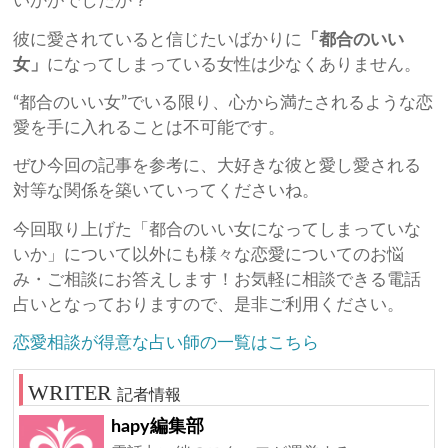
いかがでしたか？
彼に愛されていると信じたいばかりに
「都合のいい
女」
になってしまっている女性は少なくありません。
“都合のいい女”でいる限り、心から満たされるような恋
愛を手に入れることは不可能です。
ぜひ今回の記事を参考に、大好きな彼と愛し愛される
対等な関係を築いていってくださいね。
今回取り上げた「都合のいい女になってしまっていな
いか」について以外にも様々な恋愛についてのお悩
み・ご相談にお答えします！お気軽に相談できる電話
占いとなっておりますので、是非ご利用ください。
恋愛相談が得意な占い師の一覧はこちら
記者情報
hapy編集部