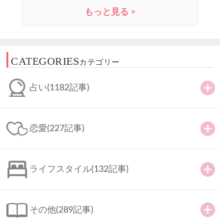
もっと見る >
CATEGORIES
カテゴリー
占い
(1182記事)
恋愛
(227記事)
ライフスタイル
(132記事)
その他
(289記事)