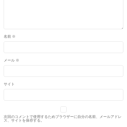
名前
※
メール
※
サイト
次回のコメントで使用するためブラウザーに自分の名前、メールアドレ
ス、サイトを保存する。