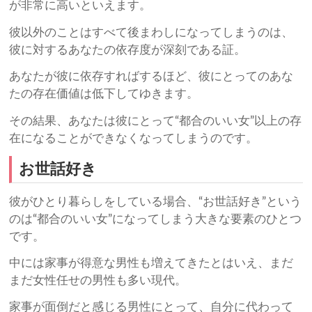
が非常に高いといえます。
彼以外のことはすべて後まわしになってしまうのは、
彼に対するあなたの依存度が深刻である証。
あなたが彼に依存すればするほど、彼にとってのあな
たの存在価値は低下してゆきます。
その結果、あなたは彼にとって“都合のいい女”以上の存
在になることができなくなってしまうのです。
お世話好き
彼がひとり暮らしをしている場合、“お世話好き”という
のは“都合のいい女”になってしまう大きな要素のひとつ
です。
中には家事が得意な男性も増えてきたとはいえ、まだ
まだ女性任せの男性も多い現代。
家事が面倒だと感じる男性にとって、自分に代わって