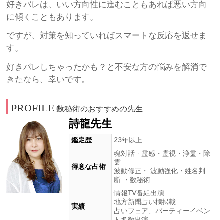
好きバレは、いい方向性に進むこともあれば悪い方向
に傾くこともあります。
ですが、対策を知っていればスマートな反応を返せま
す。
好きバレしちゃったかも？と不安な方の悩みを解消で
きたなら、幸いです。
PROFILE
数秘術のおすすめの先生
詩龍先生
鑑定歴
23年以上
魂対話・霊感・霊視・浄霊・除
霊
得意な占術
波動修正・ 波動強化・姓名判
断 ・数秘術
情報TV番組出演
地方新聞占い欄掲載
実績
占いフェア、パーティーイベン
ト多数出演