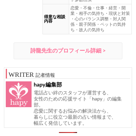
恋愛・不倫・仕事・経営・開
業・相手の気持ち・現状と対策
得意な相談
・心のバランス調整・対人関
内容
係・親子関係・ペットの気持
ち・故人の気持ち
詩龍先生のプロフィール詳細 >
記者情報
hapy編集部
電話占い絆のスタッフが運営する、
女性のための応援サイト「hapy」の編集
部。
恋愛に関するお悩みの解決法から、
暮らしに役立つ最新の占い情報まで、
幅広く発信しています。