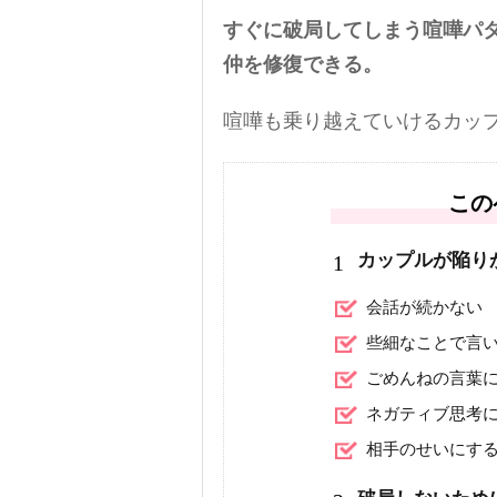
すぐに破局してしまう喧嘩パ
仲を修復できる。
喧嘩も乗り越えていけるカッ
この
1
カップルが陥り
会話が続かない
些細なことで言
ごめんねの言葉
ネガティブ思考
相手のせいにす