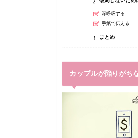
2
破局しないため
深呼吸する
手紙で伝える
3
まとめ
カップルが陥りがち