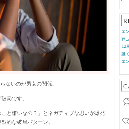
R
エン
夢
1
誰
エン
ならないのが男女の関係。
C
が破局です。
のこと嫌いなの？」とネガティブな思いが爆発
典型的な破局パターン。