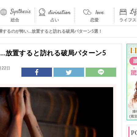
総合
占い
恋愛
ライフス
嘩するのが怖い…放置すると訪れる破局パターン5選！
…放置すると訪れる破局パターン5
月22日
P