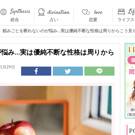
総合
占い
恋愛
ライフス
頼みごとを断れないのが悩み…実は優純不断な性格は周りからこう見
悩み…実は優純不断な性格は周りから
1月29日
P