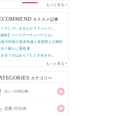
もっと見る >
ECOMMEND
オススメ記事
イラしていませんか？ストレス...
秘術】バースデーナンバーとは...
2星座天秤座の基本性格と各惑星との相性
に沿う暮らし⑭処暑
き合うのはあり？】ときめきが...
もっと見る >
ATEGORIES
カテゴリー
占い
(1182記事)
恋愛
(227記事)