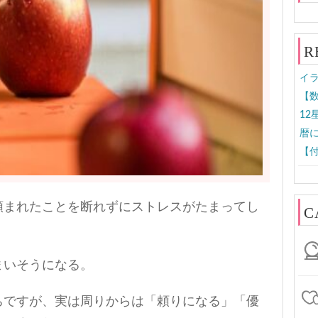
R
イラ
【数
1
暦
【付
頼まれたことを断れずにストレスがたまってし
C
まいそうになる。
ちですが、実は周りからは「頼りになる」「優