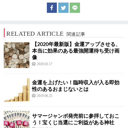
RELATED ARTICLE
関連記事
【2020年最新版】金運アップさせる、
本当に効果のある最強開運待ち受け画
像
2020.02.17
金運を上げたい！臨時収入が入る即効
性のあるおまじないとは
2019.06.25
サマージャンボ発売前に参拝しておこ
う！宝くじ当選にご利益がある神社