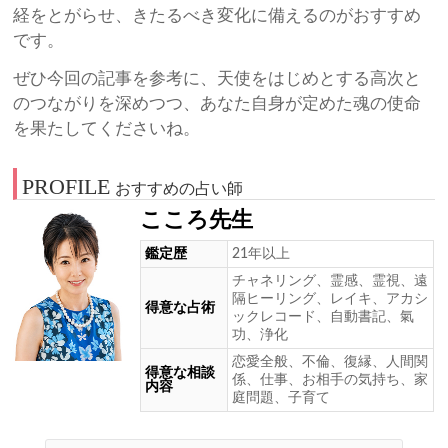
経をとがらせ、きたるべき変化に備えるのがおすすめ
です。
ぜひ今回の記事を参考に、天使をはじめとする高次と
のつながりを深めつつ、あなた自身が定めた魂の使命
を果たしてくださいね。
PROFILE
おすすめの占い師
こころ先生
鑑定歴
21年以上
チャネリング、霊感、霊視、遠
隔ヒーリング、レイキ、アカシ
得意な占術
ックレコード、自動書記、氣
功、浄化
恋愛全般、不倫、復縁、人間関
得意な相談
係、仕事、お相手の気持ち、家
内容
庭問題、子育て