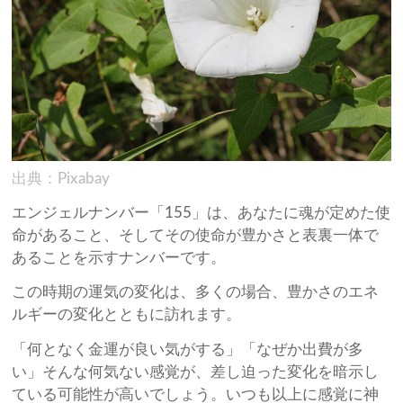
出典：Pixabay
エンジェルナンバー「155」は、あなたに魂が定めた使
命があること、そしてその使命が豊かさと表裏一体で
あることを示すナンバーです。
この時期の運気の変化は、多くの場合、豊かさのエネ
ルギーの変化とともに訪れます。
「何となく金運が良い気がする」「なぜか出費が多
い」そんな何気ない感覚が、差し迫った変化を暗示し
ている可能性が高いでしょう。いつも以上に感覚に神