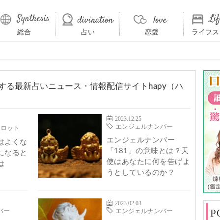
総合
占い
恋愛
ライフス
する最新占いニュース・情報配信サイトhapy（ハ
2023.12.25
エンジェルナンバー
タロット
エンジェルナンバー
はよくな
「181」の意味とは？天
になると
使はあなたに何を告げよ
は
うとしているのか？
2023.02.03
P
バー
エンジェルナンバー