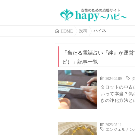
HOME
投稿
ハイネ
「
当たる電話占い『絆』が運営
ピ）
」記事一覧
2024.05.09
タロットの中古
いって本当？気
きの浄化方法と
2023.05.11
エンジェルナン