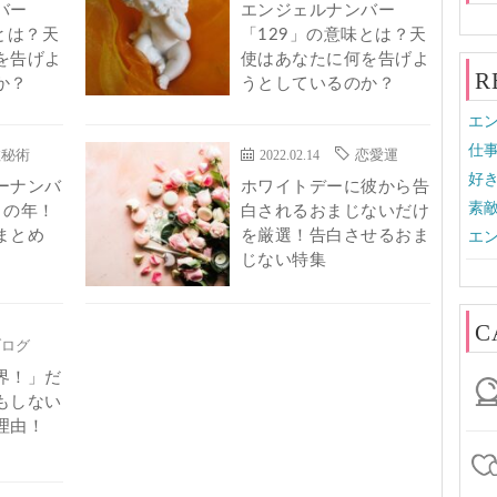
バー
エンジェルナンバー
とは？天
「129」の意味とは？天
を告げよ
使はあなたに何を告げよ
R
か？
うとしているのか？
エン
仕事
2022.02.14
数秘術
恋愛運
好
ーナンバ
ホワイトデーに彼から告
素敵
りの年！
白されるおまじないだけ
まとめ
を厳選！告白させるおま
エン
じない特集
C
ブログ
界！」だ
もしない
理由！