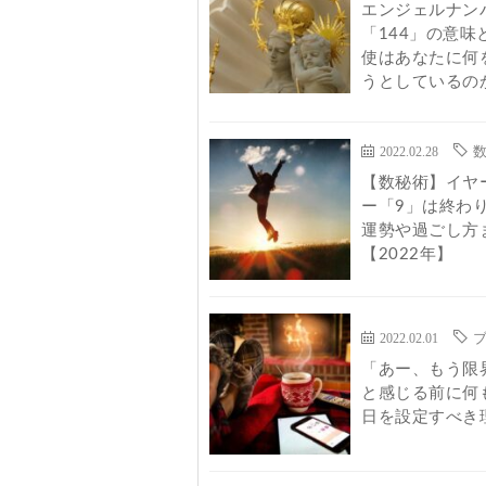
エンジェルナン
「144」の意味
使はあなたに何
うとしているの
2022.02.28
【数秘術】イヤ
ー「9」は終わ
運勢や過ごし方
【2022年】
2022.02.01
「あー、もう限
と感じる前に何
日を設定すべき