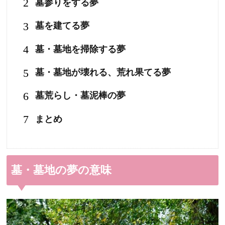
2
墓参りをする夢
3
墓を建てる夢
4
墓・墓地を掃除する夢
5
墓・墓地が壊れる、荒れ果てる夢
6
墓荒らし・墓泥棒の夢
7
まとめ
墓・墓地の夢の意味