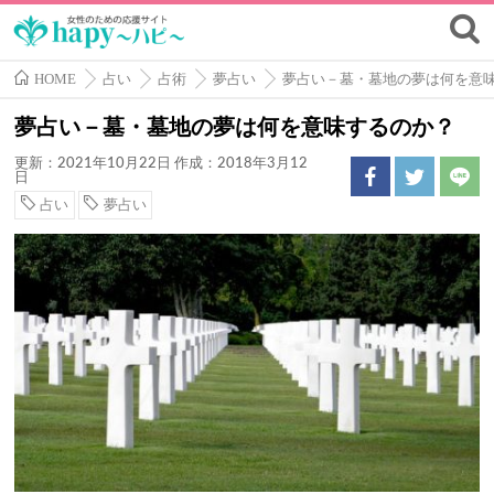
HOME
占い
占術
夢占い
夢占い－墓・墓地の夢は何を意
夢占い－墓・墓地の夢は何を意味するのか？
更新：2021年10月22日
作成：2018年3月12
日
占い
夢占い