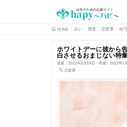
HOME
占い
開運
恋愛運
ホワ
ホワイトデーに彼から
白させるおまじない特
更新：2022年2月14日
作成：2022年2
恋愛運