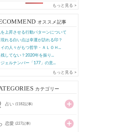
もっと見る >
ECOMMEND
オススメ記事
気を上昇させる行動パターンについて
に現れる白い点は幸運が訪れる印？
イの人々がもつ哲学・ＡＬＯＨ...
残してない？2020年を振り...
ジェルナンバー「177」の意...
もっと見る >
ATEGORIES
カテゴリー
占い
(1182記事)
恋愛
(227記事)