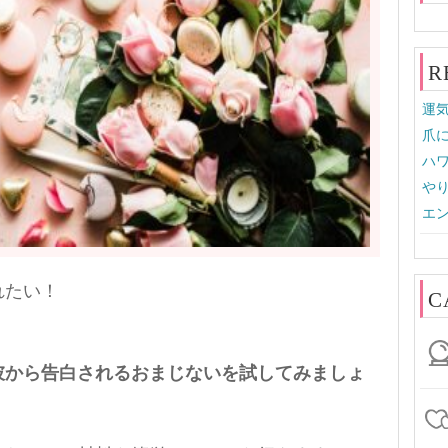
R
運
爪
ハワ
やり
エン
れたい！
C
彼から告白されるおまじないを試してみましょ