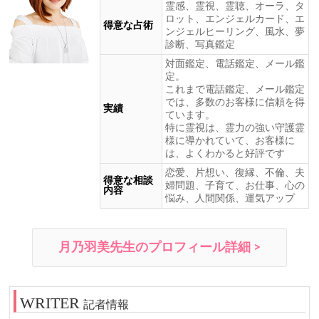
霊感、霊視、霊聴、オーラ、タ
ロット、エンジェルカード、エ
得意な占術
ンジェルヒーリング、風水、夢
診断、写真鑑定
対面鑑定、電話鑑定、メール鑑
定。
これまで電話鑑定、メール鑑定
では、多数のお客様に信頼を得
実績
ています。
特に霊視は、霊力の強い守護霊
様に導かれていて、お客様に
は、よくわかると好評です
恋愛、片想い、復縁、不倫、夫
得意な相談
婦問題、子育て、お仕事、心の
内容
悩み、人間関係、運気アップ
月乃羽美先生のプロフィール詳細 >
記者情報