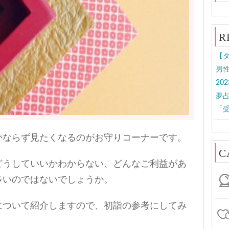
R
【タ
男性
20
夢
「受
かならず見たくなるのがお守りコーナーです。
C
どうしていいかわからない、どんなご利益があ
多いのではないでしょうか。
について紹介しますので、初詣の参考にしてみ