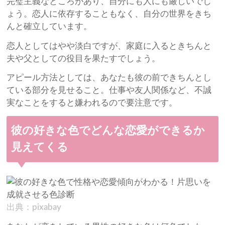
完璧主義なところがあり、自分にも人にも厳しいでし
ょう。恋人に依存することもなく、自分の世界をきち
んと確立しています。
恋人としてはやや淡白ですが、家庭に入るときちんと
夫や父としての役目を果たすでしょう。
アピール方法としては、あなたも彼の前できちんとし
ている部分を見せること。仕事や友人関係など、不誠
実なことをすると嫌われるので要注意です。
彼の好きな色でどんな恋愛ができるか
見えてくる
出典：pixabay