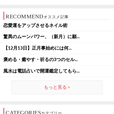
RECOMMEND
オススメ記事
恋愛運をアップさせるネイル術
驚異のムーンパワー、（新月）に願...
【12月13日】正月事始めには何...
褒める・癒やす・祈るの3つのセル...
風水は電話占いで開運鑑定してもら...
もっと見る >
CATEGORIES
カテゴリー