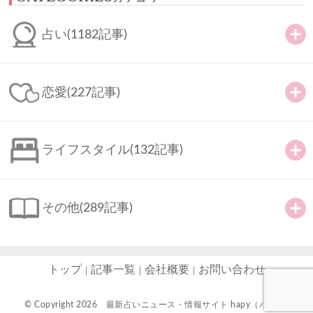
占い
(1182記事)
恋愛
(227記事)
ライフスタイル
(132記事)
その他
(289記事)
トップ
記事一覧
会社概要
お問い合わせ
© Copyright 2026
最新占いニュース・情報サイト hapy（ハピ）-