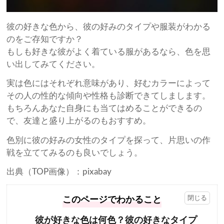
彼の好きな色から、彼の好みのタイプや服装がわかる
のをご存知ですか？
もしも好きな彼がよく着ている服があるなら、色を思
い出してみてください。
実は色にはそれぞれ意味があり、好むカラーによって
その人の性的な傾向や性格も診断できてしまします。
もちろんあなた自身にも当てはめることができるの
で、友達と盛り上がるのもおすすめ。
色別に彼の好みの女性のタイプを探って、片思いの作
戦を立ててみるのも良いでしょう。
出典（TOP画像）：pixabay
このページでわかること
彼が好きな色は何色？彼の好きなタイプ