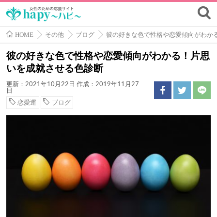
HOME
その他
ブログ
彼の好きな色で性格や恋愛傾向がわか
彼の好きな色で性格や恋愛傾向がわかる！片思
いを成就させる色診断
更新：2021年10月22日
作成：2019年11月27
日
恋愛運
ブログ