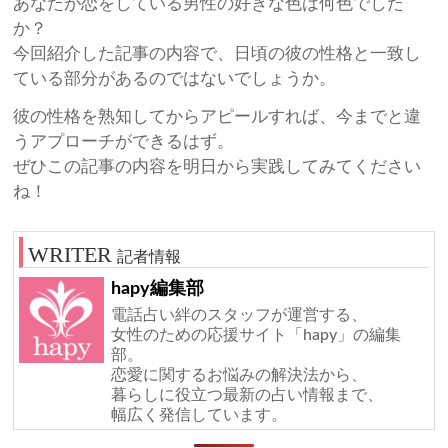
あなたが恋をしている男性の好きな色は何色でした
か？
今回紹介した記事の内容で、日頃の彼の性格と一致し
ている部分があるのではないでしょうか。
彼の性格を熟知してからアピールすれば、今までと違
うアプローチができるはず。
ぜひこの記事の内容を明日から実践してみてください
ね！
記者情報
hapy編集部
電話占い絆のスタッフが運営する、
女性のための応援サイト「hapy」の編集
部。
恋愛に関するお悩みの解決法から、
暮らしに役立つ最新の占い情報まで、
幅広く発信しています。