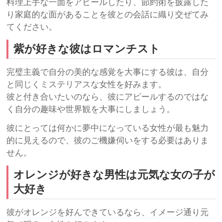
料理上手な一面をアピールしたり、節約術を披露した
り家庭的な面があることを彼との会話に織り交ぜてみ
てください。
紫が好きな彼はロマンチスト
完璧主義で自分の美的な感覚を大事にする彼は、自分
と同じくミステリアスな女性を好みます。
彼と付き合いたいのなら、彼にアピールするのではな
く自分の趣味や世界観を大事にしましょう。
彼にとっては何かに夢中になっている女性が最も魅力
的に見えるので、彼のご機嫌伺いをする必要はありま
せん。
オレンジが好きな男性は元気な女の子が
大好き
彼がオレンジを好んできているなら、イメージ通り元