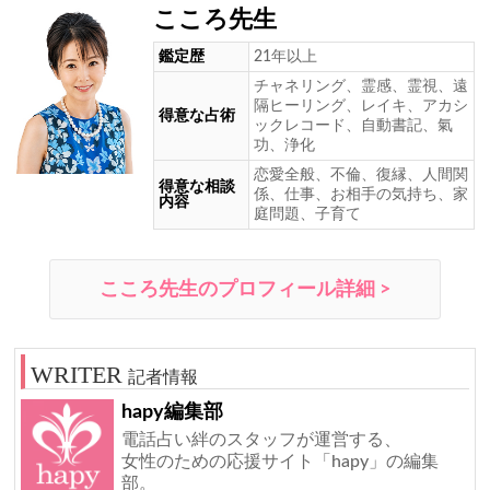
こころ先生
鑑定歴
21年以上
チャネリング、霊感、霊視、遠
隔ヒーリング、レイキ、アカシ
得意な占術
ックレコード、自動書記、氣
功、浄化
恋愛全般、不倫、復縁、人間関
得意な相談
係、仕事、お相手の気持ち、家
内容
庭問題、子育て
こころ先生のプロフィール詳細 >
記者情報
hapy編集部
電話占い絆のスタッフが運営する、
女性のための応援サイト「hapy」の編集
部。