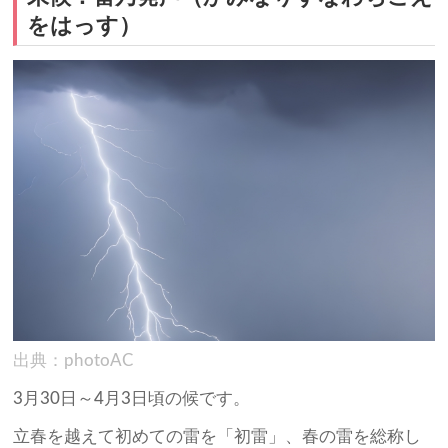
をはっす）
出典：photoAC
3月30日～4月3日頃の候です。
立春を越えて初めての雷を「初雷」、春の雷を総称し