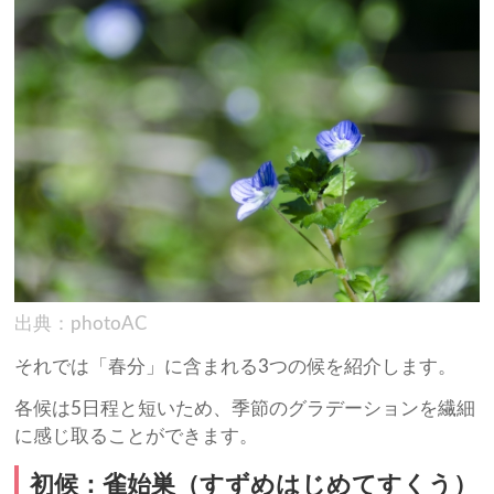
出典：photoAC
それでは「春分」に含まれる3つの候を紹介します。
各候は5日程と短いため、季節のグラデーションを繊細
に感じ取ることができます。
初候：雀始巣（すずめはじめてすくう）