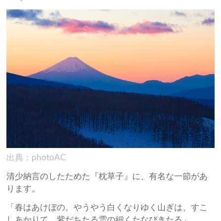
出典：photoAC
清少納言のしたためた『枕草子』に、有名な一節があ
ります。
「春はあけぼの。やうやう白くなりゆく山ぎは、すこ
しあかりて、紫だちたる雲の細くたなびきたる」