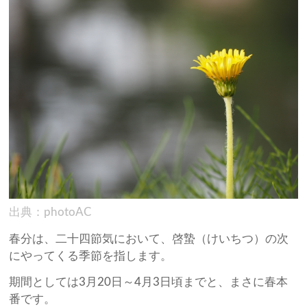
出典：photoAC
春分は、二十四節気において、啓蟄（けいちつ）の次
にやってくる季節を指します。
期間としては3月20日～4月3日頃までと、まさに春本
番です。