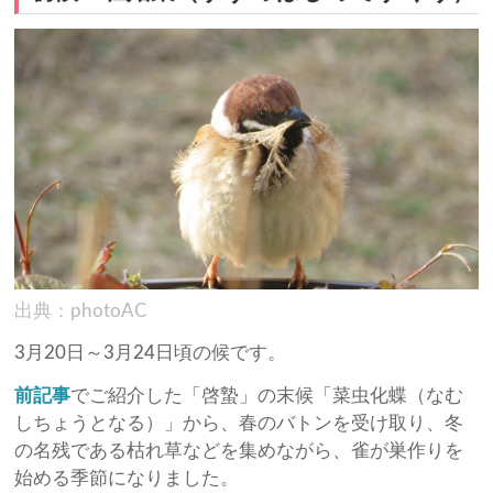
出典：photoAC
3月20日～3月24日頃の候です。
前記事
でご紹介した「啓蟄」の末候「菜虫化蝶（なむ
しちょうとなる）」から、春のバトンを受け取り、冬
の名残である枯れ草などを集めながら、雀が巣作りを
始める季節になりました。