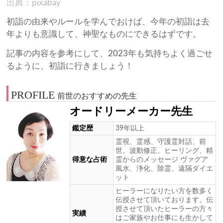
出典：pixabay
初詣の由来やルールを学んでおけば、今年の初詣は去
年よりも意識して、神聖なものにできるはずです。
記事の内容を参考にして、2023年も気持ちよく過ごせ
るように、初詣に行きましょう！
PROFILE
前世のおすすめの先生
オードリーメーカー先生
鑑定歴
39年以上
霊視、霊感、守護霊対話、前
世、波動修正、ヒーリング、精
得意な占術
霊からのメッセージ ヴァグア
風水、浄化、除霊、遠隔ダイエ
ット
ヒーラーになりたい方を数多く
伝授させて頂いております。伝
授させて頂いたヒーラーの方々
実績
はご家族やお仕事にも生かして