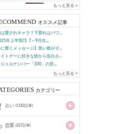
もっと見る >
ECOMMEND
オススメ記事
は愛されキャラ？下膨れはパワ...
021年上半期?】7～9月生...
に響くメッセージ】黒い蝶がそ...
イトデーに好きな彼から告白さ...
ジェルナンバー「100」の意...
もっと見る >
ATEGORIES
カテゴリー
占い
(1182記事)
恋愛
(227記事)