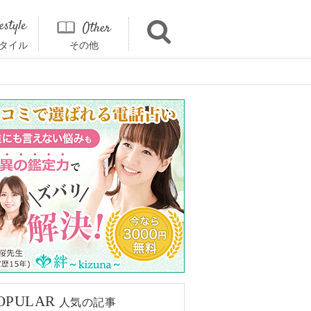
タイル
その他
OPULAR
人気の記事