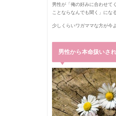
男性が「俺の好みに合わせて
ことならなんでも聞く」にな
少しくらいワガママな方が今
男性から本命扱いさ