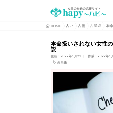
HOME
占い
占術
占星術
本命
本命扱いされない女性の
説
更新：2022年1月21日
作成：2022年1
占星術