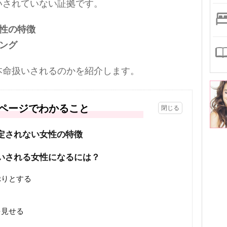
いされていない証拠です。
性の特徴
ング
本命扱いされるのかを紹介します。
ページでわかること
定されない女性の特徴
いされる女性になるには？
ぷりとする
を見せる