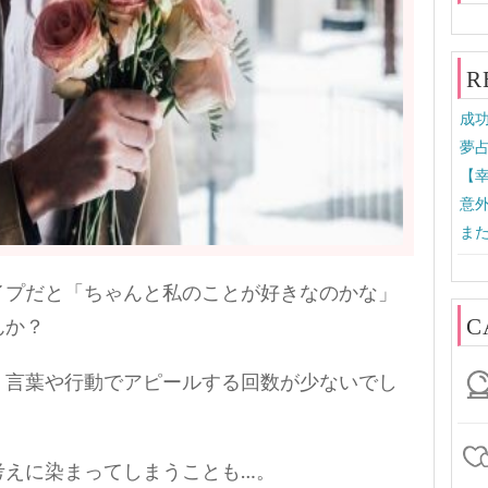
R
成功
夢占
【幸
意
また
イプだと「ちゃんと私のことが好きなのかな」
C
んか？
く言葉や行動でアピールする回数が少ないでし
考えに染まってしまうことも…。