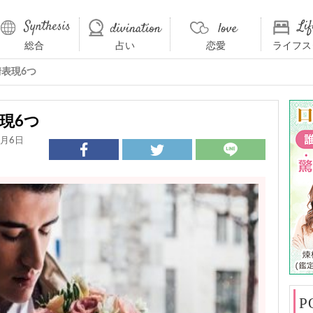
総合
占い
恋愛
ライフス
表現6つ
現6つ
4月6日
P