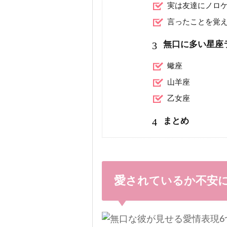
実は友達にノロ
言ったことを覚
3
無口に多い星座
蠍座
山羊座
乙女座
4
まとめ
愛されているか不安