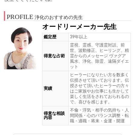
PROFILE
浄化のおすすめの先生
オードリーメーカー先生
鑑定歴
39年以上
霊視、霊感、守護霊対話、前
世、波動修正、ヒーリング、精
得意な占術
霊からのメッセージ ヴァグア
風水、浄化、除霊、遠隔ダイエ
ット
ヒーラーになりたい方を数多く
伝授させて頂いております。伝
授させて頂いたヒーラーの方々
実績
はご家族やお仕事にも生かして
楽しく生活をされておられるの
で、喜びを感じます。
不倫・浮気・相手の気持ち・人
得意な相談
間関係・心のバランス調整・転
内容
職・適職・将来・金運・開運