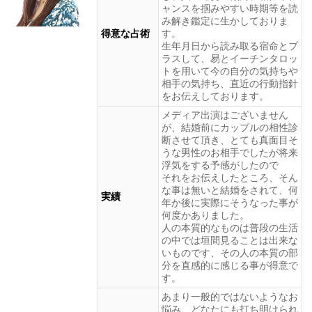
ャンスを掴みやすい時期等を読
み解き鑑定に生かしておりま
得意な占術
す。
生年月日から読み取る宿命とプ
ラスして、易とイーチンタロッ
トを用いて今の自分の気持ちや
相手の気持ち、直近の行動指針
をお伝えしております。
メディア出演はございません
が、結婚前にカップルの相性診
断させて頂き、とても真面目そ
うな男性のお相手でしたが将来
浮気をする予感がしたので
それをお伝えしたところ、そん
な事は無いと結婚をされて、何
実績
年か後に実際にそうなった事が
何度かありました。
人の本質的なものは普段の生活
の中では垣間見ることは出来な
いものです、その人の本質の部
分を直感的に感じる事が得意で
す。
あまり一般的ではないようなお
悩み、どなたにも打ち明けられ