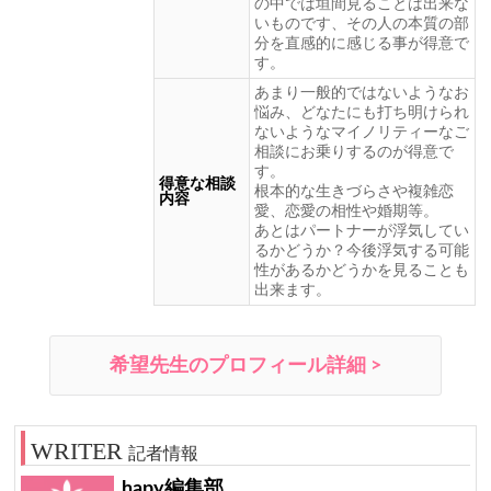
の中では垣間見ることは出来な
いものです、その人の本質の部
分を直感的に感じる事が得意で
す。
あまり一般的ではないようなお
悩み、どなたにも打ち明けられ
ないようなマイノリティーなご
相談にお乗りするのが得意で
す。
得意な相談
根本的な生きづらさや複雑恋
内容
愛、恋愛の相性や婚期等。
あとはパートナーが浮気してい
るかどうか？今後浮気する可能
性があるかどうかを見ることも
出来ます。
希望先生のプロフィール詳細 >
記者情報
hapy編集部