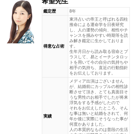
希望先生
鑑定歴
8年
東洋占いの帝王と呼ばれる四柱
推命による運命学を日夜研究
し、人の運勢の傾向、相性やチ
ャンスを掴みやすい時期等を読
み解き鑑定に生かしておりま
得意な占術
す。
生年月日から読み取る宿命とプ
ラスして、易とイーチンタロッ
トを用いて今の自分の気持ちや
相手の気持ち、直近の行動指針
をお伝えしております。
メディア出演はございません
が、結婚前にカップルの相性診
断させて頂き、とても真面目そ
うな男性のお相手でしたが将来
浮気をする予感がしたので
それをお伝えしたところ、そん
な事は無いと結婚をされて、何
実績
年か後に実際にそうなった事が
何度かありました。
人の本質的なものは普段の生活