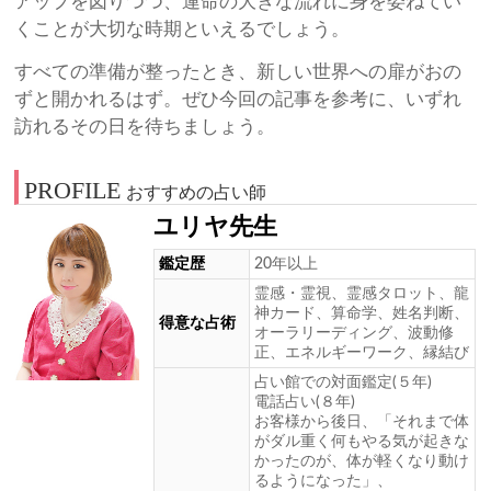
アップを図りつつ、運命の大きな流れに身を委ねてい
くことが大切な時期といえるでしょう。
すべての準備が整ったとき、新しい世界への扉がおの
ずと開かれるはず。ぜひ今回の記事を参考に、いずれ
訪れるその日を待ちましょう。
PROFILE
おすすめの占い師
ユリヤ先生
鑑定歴
20年以上
霊感・霊視、霊感タロット、龍
神カード、算命学、姓名判断、
得意な占術
オーラリーディング、波動修
正、エネルギーワーク、縁結び
占い館での対面鑑定(５年)
電話占い(８年)
お客様から後日、「それまで体
がダル重く何もやる気が起きな
かったのが、体が軽くなり動け
るようになった」、