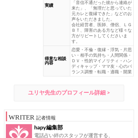
「音信不通だった彼から連絡が
実績
来た」、「無理だと思っていた
元カレと復縁できた」などのお
声をいただきました。
会社経営者、医師、僧侶、ＬＧ
ＢＴ、障害のある方など様々な
方がリピートしてくださいま
す。
恋愛・不倫・復縁・浮気・片思
い・相手の気持ち・人間関係・
得意な相談
ＤＶ・性的マイノリティ・ハン
内容
ディキャップ・ママ友・心のバ
ランス調整・転職・適職・開業
ユリヤ先生のプロフィール詳細 >
記者情報
hapy編集部
電話占い絆のスタッフが運営する、