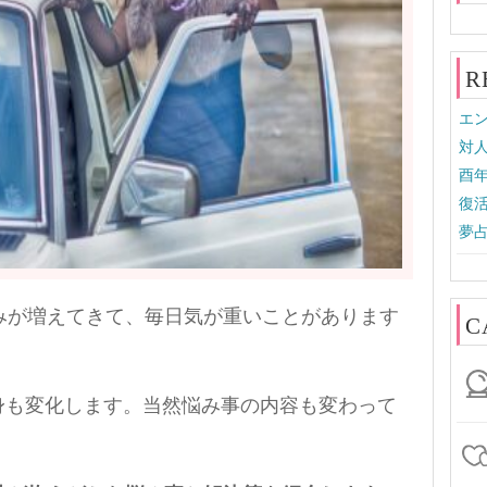
R
エン
対
酉
復活
夢
みが増えてきて、毎日気が重いことがあります
C
身も変化します。当然悩み事の内容も変わって