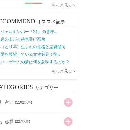
もっと見る >
ECOMMEND
オススメ記事
ジェルナンバー「21」の意味...
人運の上がる待ち受け画像
年（とり年）生まれの性格と恋愛傾向
愛を希望している女性必見！復...
占い－ゲームの夢は何を意味するのか？
もっと見る >
ATEGORIES
カテゴリー
占い
(1182記事)
恋愛
(227記事)