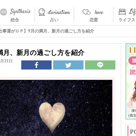
総合
占い
恋愛
ライフス
仕事運がＵＰ】9月の満月、新月の過ごし方を紹介
満月、新月の過ごし方を紹介
月31日
P