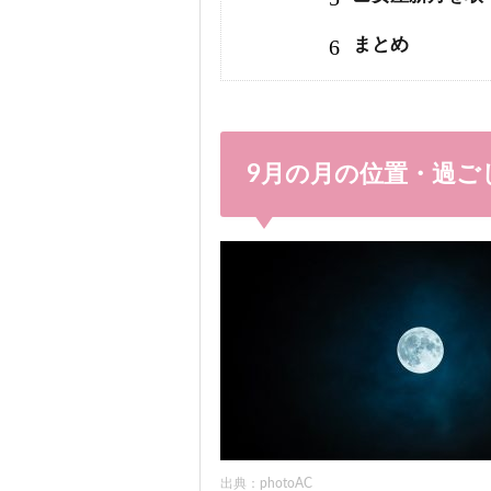
6
まとめ
9月の月の位置・過ご
出典：photoAC