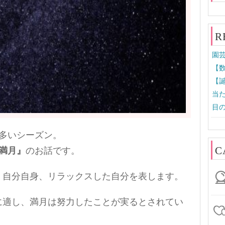
R
園芸
【数
【誕
当た
目の
多いシーズン。
C
満月』
のお話です。
、自分自身、リラックスした自分を表します。
に適し、満月は努力したことが実るとされてい