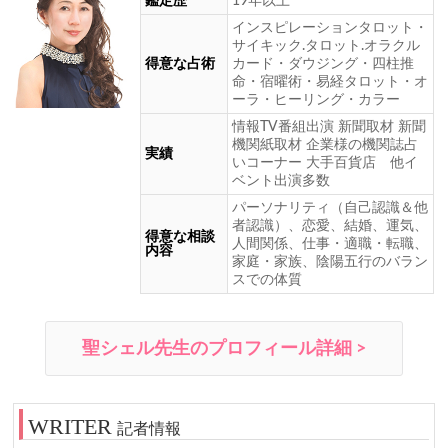
鑑定歴
19年以上
インスピレーションタロット・
サイキック.タロット.オラクル
得意な占術
カード・ダウジング・四柱推
命・宿曜術・易経タロット・オ
ーラ・ヒーリング・カラー
情報TV番組出演 新聞取材 新聞
機関紙取材 企業様の機関誌占
実績
いコーナー 大手百貨店 他イ
ベント出演多数
パーソナリティ（自己認識＆他
者認識）、恋愛、結婚、運気、
得意な相談
人間関係、仕事・適職・転職、
内容
家庭・家族、陰陽五行のバラン
スでの体質
聖シェル先生のプロフィール詳細 >
記者情報