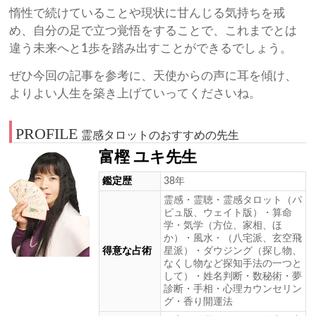
惰性で続けていることや現状に甘んじる気持ちを戒
め、自分の足で立つ覚悟をすることで、これまでとは
違う未来へと1歩を踏み出すことができるでしょう。
ぜひ今回の記事を参考に、天使からの声に耳を傾け、
よりよい人生を築き上げていってくださいね。
PROFILE
霊感タロットのおすすめの先生
富樫 ユキ先生
鑑定歴
38年
霊感・霊聴・霊感タロット（パ
ピュ版、ウェイト版）・算命
学・気学（方位、家相、ほ
か）・風水・（八宅派、玄空飛
得意な占術
星派）・ダウジング（探し物、
なくし物など探知手法の一つと
して）・姓名判断・数秘術・夢
診断・手相・心理カウンセリン
グ・香り開運法