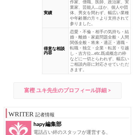
作家、僧職、医師、政治家、実
業家、芸能人…ほか、個人や団
実績
体、男女を間わず、幅広い業種
や年齢層の方々より支持されて
参りました。
恋愛・不倫・相手の気持ち・結
婚・離婚・家庭問題全般・人間
関係全般・将来・適正・適職・
転職・独立・企業・転居・引越
得意な相談
内容
し・吉方位…etc.既成概念の枠
などに一切とらわれず、幅広い
ご相談内容に対応させていただ
きます。
富樫 ユキ先生のプロフィール詳細 >
記者情報
hapy編集部
電話占い絆のスタッフが運営する、