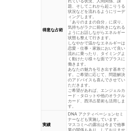
れている状況、人間関係、課
題、そしてこれから起こりうる
状況などを流れるようにリーデ
ィングします。
「ありのままの自分」に戻り、
気持ちがラクに前向きになれる
得意な占術
ようにお話しながらエネルギー
状態も整えて行きます。
しなやかで温かなエネルギーは
恋愛・仕事・家族において良い
流れに乗ったり、タイミングよ
く動けたり様々な面でプラスに
働きます。
あなたの魅力を引き出す基本で
す。ご希望に応じて、問題解決
のアドバイスも喜んでさせてい
ただきます。
ご希望があれば、エンジェルカ
ード・タロットや他のオラクル
カード、西洋占星術も活用しま
す。
DNA アクティベーションセミ
ナーなども実施しています。
実績
マスコミへの露出は今まで他事
業の関係もあり、しておりませ