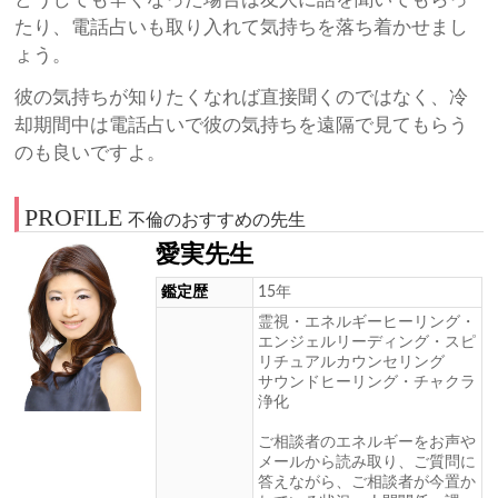
たり、電話占いも取り入れて気持ちを落ち着かせまし
ょう。
彼の気持ちが知りたくなれば直接聞くのではなく、冷
却期間中は電話占いで彼の気持ちを遠隔で見てもらう
のも良いですよ。
PROFILE
不倫のおすすめの先生
愛実先生
鑑定歴
15年
霊視・エネルギーヒーリング・
エンジェルリーディング・スピ
リチュアルカウンセリング
サウンドヒーリング・チャクラ
浄化
ご相談者のエネルギーをお声や
メールから読み取り、ご質問に
答えながら、ご相談者が今置か