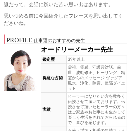
誰だって、会話に躓いた苦い思い出はあります。
思いつめる前に今回紹介したフレーズを思い出してく
ださいね。
PROFILE
仕事運のおすすめの先生
オードリーメーカー先生
鑑定歴
39年以上
霊視、霊感、守護霊対話、前
世、波動修正、ヒーリング、精
得意な占術
霊からのメッセージ ヴァグア
風水、浄化、除霊、遠隔ダイエ
ット
ヒーラーになりたい方を数多く
伝授させて頂いております。伝
授させて頂いたヒーラーの方々
実績
はご家族やお仕事にも生かして
楽しく生活をされておられるの
で、喜びを感じます。
不倫・浮気・相手の気持ち・人