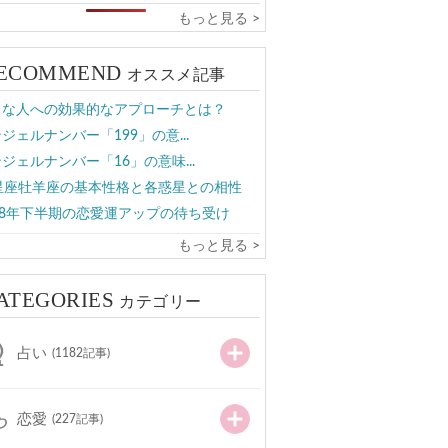
もっと見る >
ECOMMEND
オススメ記事
きな人への効果的なアプローチとは？
ジェルナンバー「199」の意...
ジェルナンバー「16」の意味...
2星座牡羊座の基本性格と各惑星との相性
18年下半期の恋愛運アップの待ち受け
もっと見る >
ATEGORIES
カテゴリー
占い
(1182記事)
恋愛
(227記事)