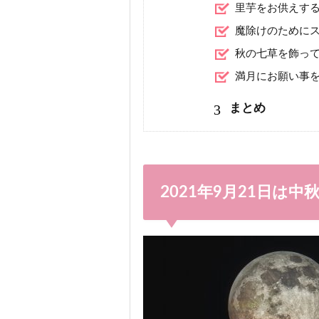
里芋をお供えす
魔除けのために
秋の七草を飾っ
満月にお願い事
3
まとめ
2021年9月21日は中