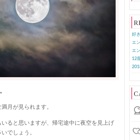
R
好
エン
エン
1
20
す。
C
な満月が見られます。
もいると思いますが、帰宅途中に夜空を見上げ
多いでしょう。