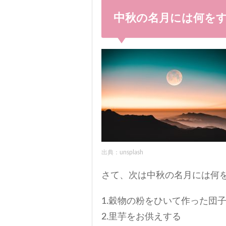
中秋の名月には何を
出典：unsplash
さて、次は中秋の名月には何
1.穀物の粉をひいて作った団
2.里芋をお供えする