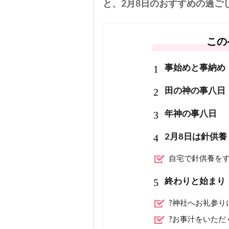
と、2月8日のおすすめの過ご
この
1
事始めと事納め
2
田の神の事八日
3
年神の事八日
4
2月8日は針供養
自宅で針供養を
5
終わりと始まり
?神社へお礼参り
?お事汁をいただ