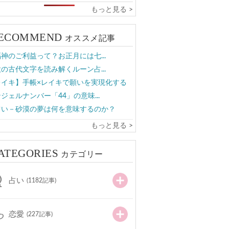
もっと見る >
ECOMMEND
オススメ記事
神のご利益って？お正月には七...
の古代文字を読み解くルーン占...
レイキ】手帳×レイキで願いを実現化する
ジェルナンバー「44」の意味...
占い－砂漠の夢は何を意味するのか？
もっと見る >
ATEGORIES
カテゴリー
占い
(1182記事)
恋愛
(227記事)