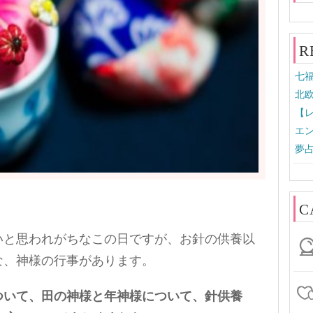
R
七福
北欧
【
エン
夢
C
いと思われがちなこの日ですが、お針の供養以
な、神様の行事があります。
ついて、田の神様と年神様について、針供養