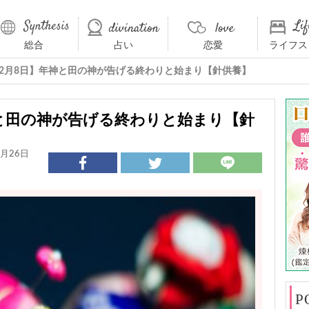
総合
占い
恋愛
ライフス
1年2月8日】年神と田の神が告げる終わりと始まり【針供養】
神と田の神が告げる終わりと始まり【針
月26日
P