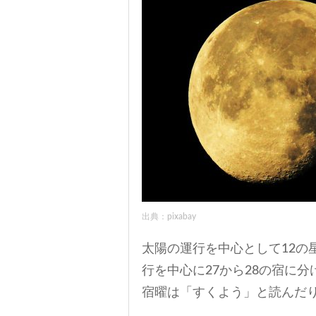
出典：pixabay
太陽の運行を中心として12の
行を中心に27から28の宿に
宿曜は「すくよう」と読んだ