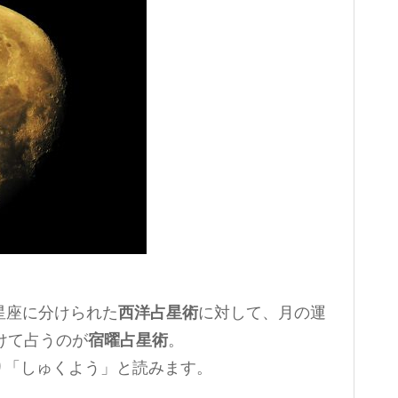
星座に分けられた
西洋占星術
に対して、月の運
分けて占うのが
宿曜占星術
。
り「しゅくよう」と読みます。