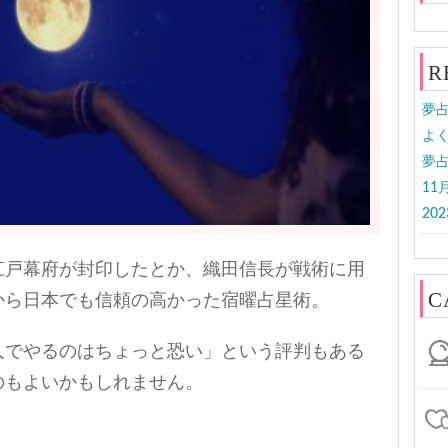
R
夢
よく
夢
11
20
江戸幕府が封印したとか、織田信長が戦術に用
C
から日本でも信頼の高かった宿曜占星術。
人でやるのはちょっと恐い」という評判もある
のもよいかもしれません。