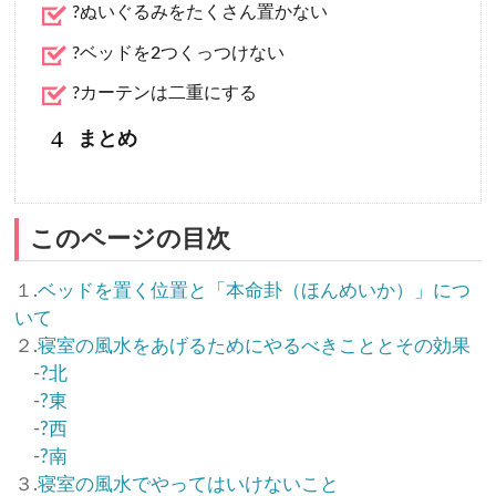
?ぬいぐるみをたくさん置かない
?ベッドを2つくっつけない
?カーテンは二重にする
4
まとめ
このページの目次
１.
ベッドを置く位置と「本命卦（ほんめいか）」につ
いて
２.
寝室の風水をあげるためにやるべきこととその効果
-
?北
-
?東
-
?西
-
?南
３.
寝室の風水でやってはいけないこと