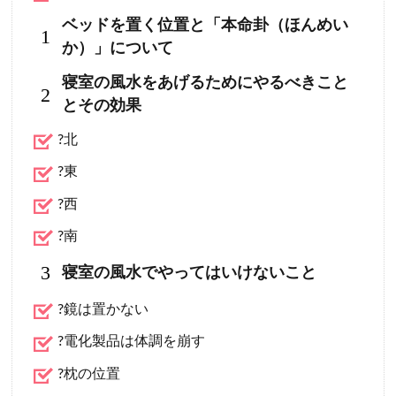
ベッドを置く位置と「本命卦（ほんめい
1
か）」について
寝室の風水をあげるためにやるべきこと
2
とその効果
?北
?東
?西
?南
3
寝室の風水でやってはいけないこと
?鏡は置かない
?電化製品は体調を崩す
?枕の位置