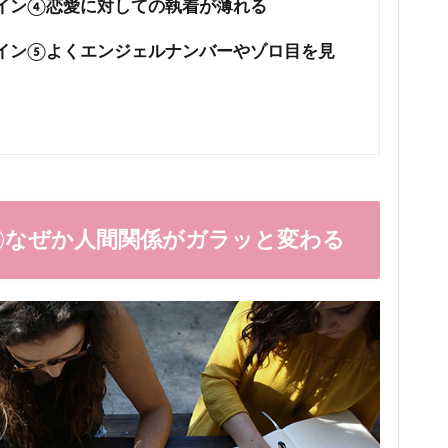
イン④恋愛に対しての執着が薄れる
イン⑤よくエンジェルナンバーやゾロ目を見
①なぜか人間関係がガラッと変わる