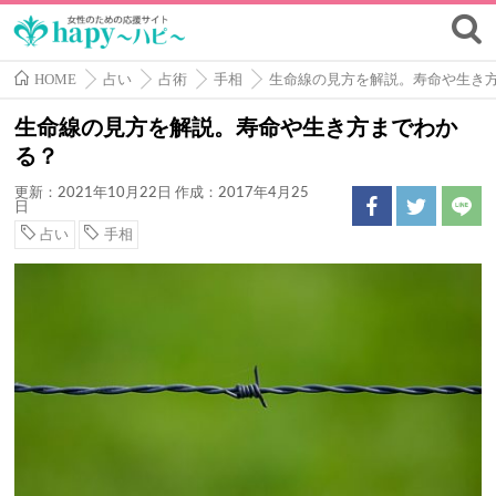
HOME
占い
占術
手相
生命線の見方を解説。寿命や生き
生命線の見方を解説。寿命や生き方までわか
る？
更新：2021年10月22日
作成：2017年4月25
日
占い
手相