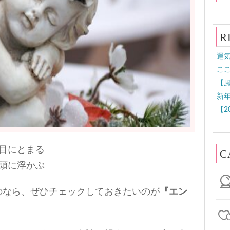
R
運気
ここ
【風
新年
【2
目にとまる
C
頭に浮かぶ
のなら、ぜひチェックしておきたいのが
『エン