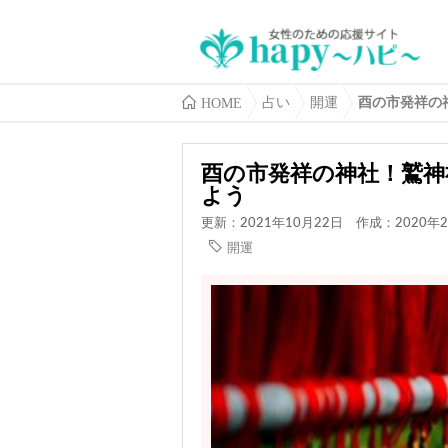
HOME
占い
開運
酉の市発祥の
酉の市発祥の神社！鷲神
よう
更新：2021年10月22日
作成：2020年2
開運