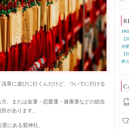
R
SN
【2
初夢
【2
夢占
「浅草に遊びに行くんだけど、ついでに行ける
C
」
る方、または金運・恋愛運・健康運などの総合
場所があります。
位置にある鷲神社。