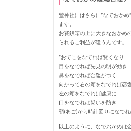
鷲神社にはさらに”なでおかめ
ます。
お賽銭箱の上に大きなおかめ
られるご利益が違うんです。
”おでこをなでれば賢くなり
目をなでれば先見の明が効き
鼻をなでれば金運がつく
向かって右の頬をなでれば恋
左の頬をなでれば健康に
口をなでれば災いを防ぎ
顎(あご)から時計回りになで
以上のように、なでおかめは