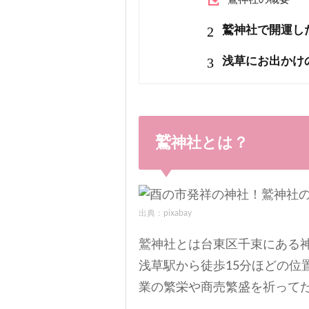
2
鷲神社で開運し
3
浅草にお出かけ
鷲神社とは？
出典：pixabay
鷲神社とは台東区千束にある
浅草駅から徒歩15分ほどの位
業の繁栄や商売繁盛を祈って