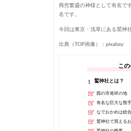
商売繁盛の神様として有名で
名です。
今回は東京・浅草にある鷲神
出典（TOP画像）：pixabay
この
1
鷲神社とは？
酉の市発祥の地
有名な巨大な熊
なでおかめは総
鷲神社で買える
鷲神社の概要