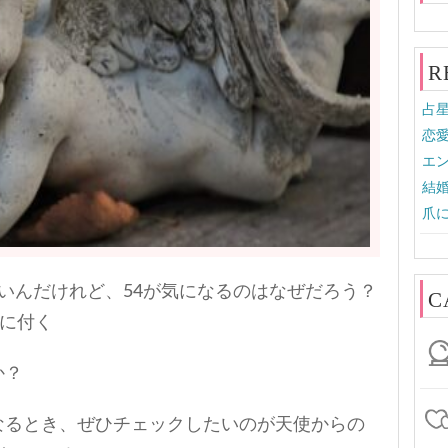
R
占
恋
エン
結婚
爪
いんだけれど、54が気になるのはなぜだろう？
C
目に付く
か？
なるとき、ぜひチェックしたいのが天使からの