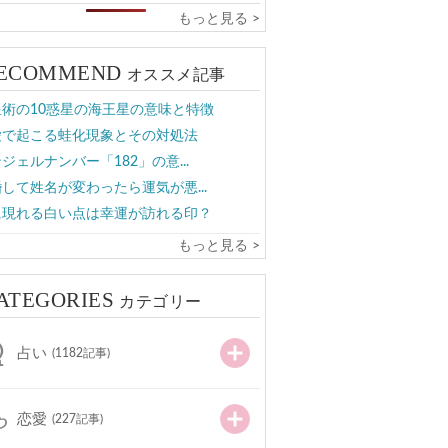
もっと見る >
ECOMMEND
オススメ記事
星術の10惑星の海王星の意味と特徴
愛で起こる蛙化現象とその対処法
ジェルナンバー「182」の意...
して姓名が変わったら運気が悪...
に現れる白い点は幸運が訪れる印？
もっと見る >
ATEGORIES
カテゴリー
占い
(1182記事)
恋愛
(227記事)