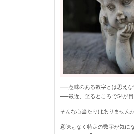
──意味のある数字とは思えな
──最近、至るところで54が
そんな心当たりはありません
意味もなく特定の数字が気に