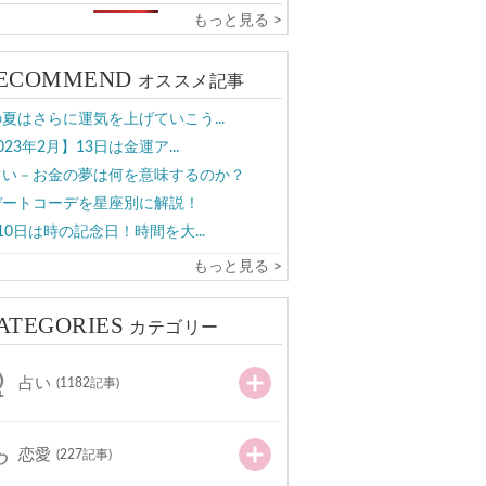
もっと見る >
ECOMMEND
オススメ記事
夏はさらに運気を上げていこう...
023年2月】13日は金運ア...
占い－お金の夢は何を意味するのか？
デートコーデを星座別に解説！
10日は時の記念日！時間を大...
もっと見る >
ATEGORIES
カテゴリー
占い
(1182記事)
恋愛
(227記事)