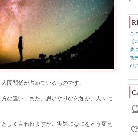
R
この
【2
夢
初
6月
、人間関係が占めているものです。
C
え方の違い、また、思いやりの欠如が、人々に
どとよく言われますが、実際になにをどう変え